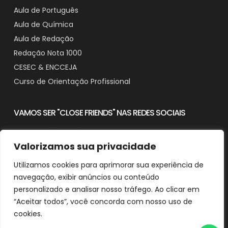
Aula de Português
Aula de Química
Aula de Redação
Redação Nota 1000
CESEC & ENCCEJA
Curso de Orientação Profissional
VAMOS SER "CLOSE FRIENDS" NAS REDES SOCIAIS
Valorizamos sua privacidade
Utilizamos cookies para aprimorar sua experiência de
Contato
navegação, exibir anúncios ou conteúdo
Downloads
personalizado e analisar nosso tráfego. Ao clicar em
“Aceitar todos”, você concorda com nosso uso de
cookies.
© 2025 Aprender em Casa - CNPJ: 29.482.518/0001-90
Desenvolvido e Otimizado por Agência de SEO Michel Ferreira