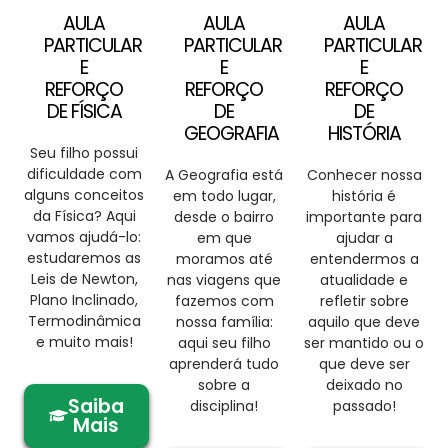
AULA
AULA
AULA
PARTICULAR
PARTICULAR
PARTICULAR
E
E
E
REFORÇO
REFORÇO
REFORÇO
DE FÍSICA
DE
DE
GEOGRAFIA
HISTÓRIA
Seu filho possui
dificuldade com
A Geografia está
Conhecer nossa
alguns conceitos
em todo lugar,
história é
da Física? Aqui
desde o bairro
importante para
vamos ajudá-lo:
em que
ajudar a
estudaremos as
moramos até
entendermos a
Leis de Newton,
nas viagens que
atualidade e
Plano Inclinado,
fazemos com
refletir sobre
Termodinâmica
nossa família:
aquilo que deve
e muito mais!
aqui seu filho
ser mantido ou o
aprenderá tudo
que deve ser
sobre a
deixado no
Saiba
disciplina!
passado!
Mais