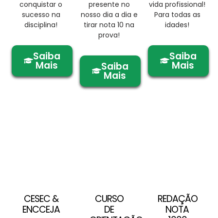
conquistar o
presente no
vida profissional!
sucesso na
nosso dia a dia e
Para todas as
disciplina!
tirar nota 10 na
idades!
prova!
Saiba
Saiba
Mais
Mais
Saiba
Mais
CESEC &
CURSO
REDAÇÃO
ENCCEJA
DE
NOTA