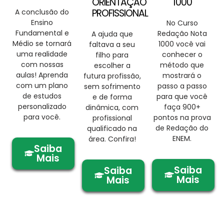
ORIENTAÇÃO
1000
PROFISSIONAL
A conclusão do
Ensino
No Curso
Fundamental e
Redação Nota
A ajuda que
Médio se tornará
1000 você vai
faltava a seu
uma realidade
conhecer o
filho para
com nossas
método que
escolher a
aulas! Aprenda
mostrará o
futura profissão,
com um plano
passo a passo
sem sofrimento
de estudos
para que você
e de forma
personalizado
faça 900+
dinâmica, com
para você.
pontos na prova
profissional
de Redação do
qualificado na
ENEM.
área. Confira!
Saiba
Mais
Saiba
Saiba
Mais
Mais