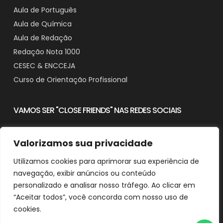
Aula de Português
Aula de Química
Aula de Redação
Redação Nota 1000
CESEC & ENCCEJA
Curso de Orientação Profissional
VAMOS SER "CLOSE FRIENDS" NAS REDES SOCIAIS
Valorizamos sua privacidade
Utilizamos cookies para aprimorar sua experiência de
Contato
navegação, exibir anúncios ou conteúdo
Downloads
personalizado e analisar nosso tráfego. Ao clicar em
“Aceitar todos”, você concorda com nosso uso de
cookies.
© 2025 Aprender em Casa - CNPJ: 29.482.518/0001-90
Desenvolvido e Otimizado por Agência de SEO Michel Ferreira