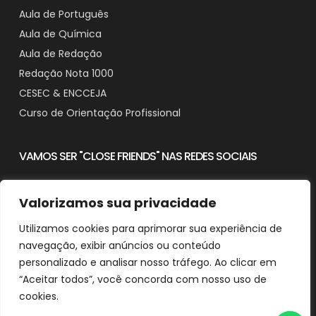
Aula de Português
Aula de Química
Aula de Redação
Redação Nota 1000
CESEC & ENCCEJA
Curso de Orientação Profissional
VAMOS SER "CLOSE FRIENDS" NAS REDES SOCIAIS
Valorizamos sua privacidade
Utilizamos cookies para aprimorar sua experiência de
Contato
navegação, exibir anúncios ou conteúdo
Downloads
personalizado e analisar nosso tráfego. Ao clicar em
“Aceitar todos”, você concorda com nosso uso de
cookies.
© 2025 Aprender em Casa - CNPJ: 29.482.518/0001-90
Desenvolvido e Otimizado por Agência de SEO Michel Ferreira