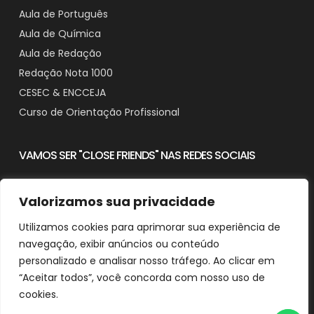
Aula de Português
Aula de Química
Aula de Redação
Redação Nota 1000
CESEC & ENCCEJA
Curso de Orientação Profissional
VAMOS SER "CLOSE FRIENDS" NAS REDES SOCIAIS
Valorizamos sua privacidade
Utilizamos cookies para aprimorar sua experiência de
Contato
navegação, exibir anúncios ou conteúdo
Downloads
personalizado e analisar nosso tráfego. Ao clicar em
“Aceitar todos”, você concorda com nosso uso de
cookies.
© 2025 Aprender em Casa - CNPJ: 29.482.518/0001-90
Desenvolvido e Otimizado por Agência de SEO Michel Ferreira