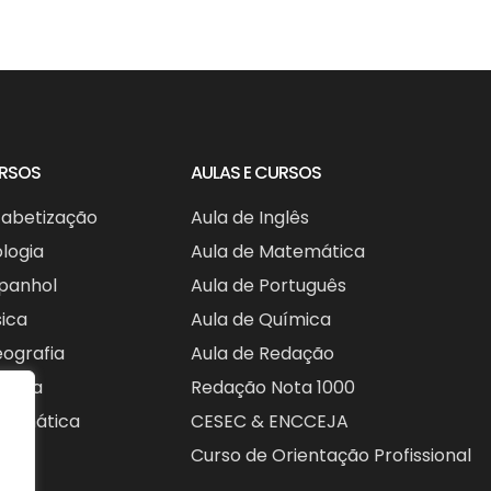
URSOS
AULAS E CURSOS
fabetização
Aula de Inglês
ologia
Aula de Matemática
spanhol
Aula de Português
sica
Aula de Química
eografia
Aula de Redação
stória
Redação Nota 1000
formática
CESEC & ENCCEJA
Curso de Orientação Profissional