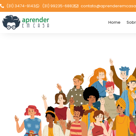
(31) 3474-9143
(31) 99235-6882
contato@aprenderemcasa
Home
Sob