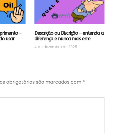
primento –
Descrição ou Discrição – entenda a
do usar
diferença e nunca mais erre
4 de dezembro de 2025
s obrigatórios são marcados com
*