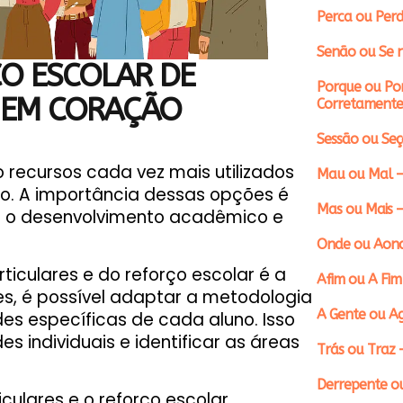
Perca ou Perd
Senão ou Se n
ÇO ESCOLAR DE
Porque ou Po
 EM CORAÇÃO
Corretamente
Sessão ou Se
 recursos cada vez mais utilizados
Mau ou Mal –
ino. A importância dessas opções é
Mas ou Mais 
ra o desenvolvimento acadêmico e
Onde ou Aond
iculares e do reforço escolar é a
Afim ou A Fim
s, é possível adaptar a metodologia
A Gente ou A
s específicas de cada aluno. Isso
es individuais e identificar as áreas
Trás ou Traz 
Derrepente ou
culares e o reforço escolar