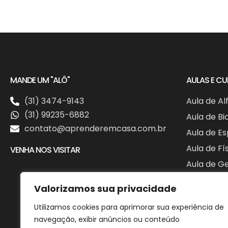
MANDE UM "ALÔ"
AULAS E C
(31) 3474-9143
Aula de Al
(31) 99235-6882
Aula de Bi
contato@aprenderemcasa.com.br
Aula de E
Aula de Fí
VENHA NOS VISITAR
Aula de G
Aula de Hi
Valorizamos sua privacidade
Aula de In
Utilizamos cookies para aprimorar sua experiência de
navegação, exibir anúncios ou conteúdo