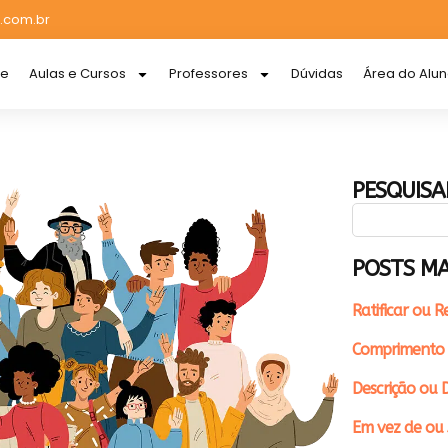
.com.br
re
Aulas e Cursos
Professores
Dúvidas
Área do Alu
PESQUISA
POSTS MA
Ratificar ou R
Comprimento 
Descrição ou D
Em vez de ou 