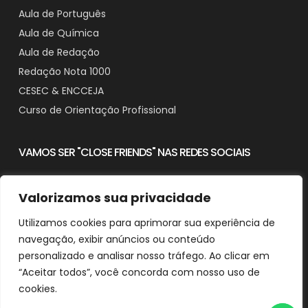
Aula de Português
Aula de Química
Aula de Redação
Redação Nota 1000
CESEC & ENCCEJA
Curso de Orientação Profissional
VAMOS SER "CLOSE FRIENDS" NAS REDES SOCIAIS
Valorizamos sua privacidade
Utilizamos cookies para aprimorar sua experiência de
Contato
navegação, exibir anúncios ou conteúdo
Downloads
personalizado e analisar nosso tráfego. Ao clicar em
“Aceitar todos”, você concorda com nosso uso de
cookies.
© 2025 Aprender em Casa - CNPJ: 29.482.518/0001-90
Desenvolvido e Otimizado por Agência de SEO Michel Ferreira