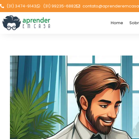
(31) 3474-9143
(31) 99235-6882
contato@aprenderemcasa
Home
Sob