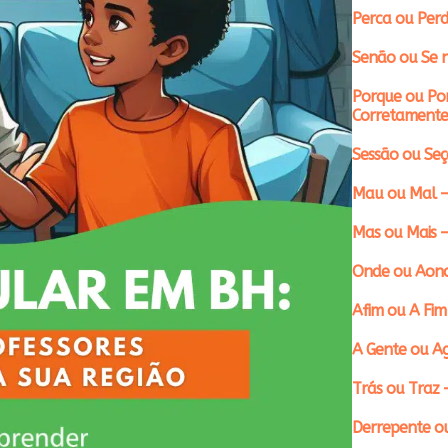
Perca ou Perd
Senão ou Se n
Porque ou Po
Corretamente
Sessão ou Se
Mau ou Mal –
Mas ou Mais 
Onde ou Aond
Afim ou A Fim
A Gente ou A
Trás ou Traz 
Derrepente ou