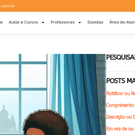
.com.br
re
Aulas e Cursos
Professores
Dúvidas
Área do Alu
PESQUISA
POSTS MA
Ratificar ou R
Comprimento 
Descrição ou D
Em vez de ou 