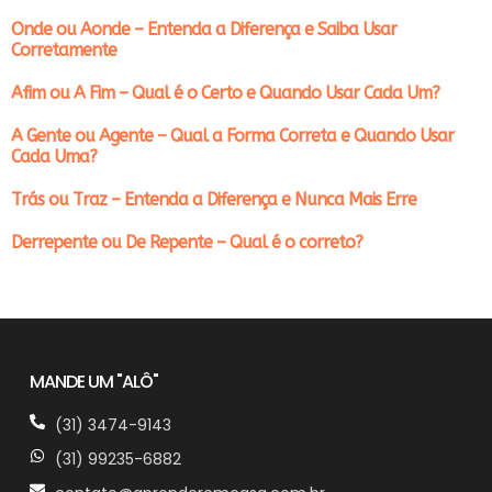
Onde ou Aonde – Entenda a Diferença e Saiba Usar
Corretamente
Afim ou A Fim – Qual é o Certo e Quando Usar Cada Um?
A Gente ou Agente – Qual a Forma Correta e Quando Usar
Cada Uma?
Trás ou Traz – Entenda a Diferença e Nunca Mais Erre
Derrepente ou De Repente – Qual é o correto?
MANDE UM "ALÔ"
(31) 3474-9143
(31) 99235-6882