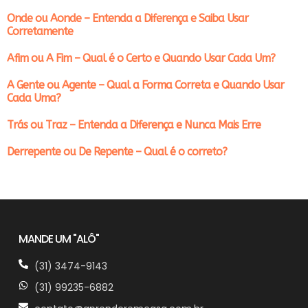
Onde ou Aonde – Entenda a Diferença e Saiba Usar
Corretamente
Afim ou A Fim – Qual é o Certo e Quando Usar Cada Um?
A Gente ou Agente – Qual a Forma Correta e Quando Usar
Cada Uma?
Trás ou Traz – Entenda a Diferença e Nunca Mais Erre
Derrepente ou De Repente – Qual é o correto?
MANDE UM "ALÔ"
(31) 3474-9143
(31) 99235-6882