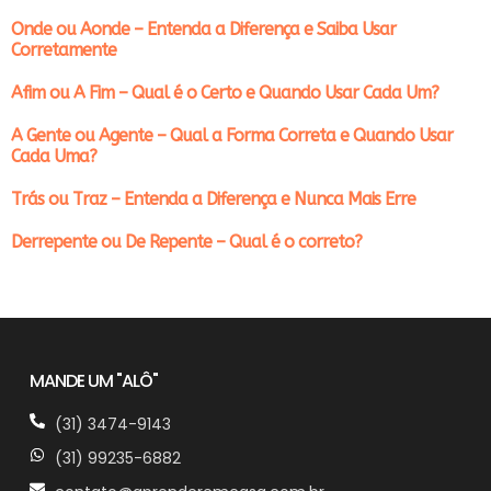
Onde ou Aonde – Entenda a Diferença e Saiba Usar
Corretamente
Afim ou A Fim – Qual é o Certo e Quando Usar Cada Um?
A Gente ou Agente – Qual a Forma Correta e Quando Usar
Cada Uma?
Trás ou Traz – Entenda a Diferença e Nunca Mais Erre
Derrepente ou De Repente – Qual é o correto?
MANDE UM "ALÔ"
(31) 3474-9143
(31) 99235-6882