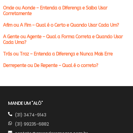
Onde ou Aonde – Entenda a Diferença e Saiba Usar
Corretamente
Afim ou A Fim – Qual é o Certo e Quando Usar Cada Um?
A Gente ou Agente – Qual a Forma Correta e Quando Usar
Cada Uma?
Trás ou Traz – Entenda a Diferença e Nunca Mais Erre
Derrepente ou De Repente – Qual é o correto?
MANDE UM "ALÔ"
(31) 3474-9143
(31) 99235-6882