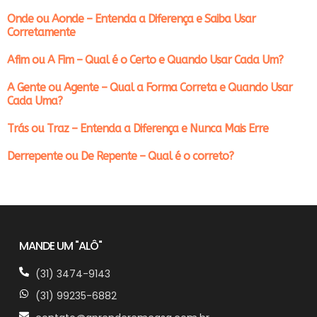
Onde ou Aonde – Entenda a Diferença e Saiba Usar
Corretamente
Afim ou A Fim – Qual é o Certo e Quando Usar Cada Um?
A Gente ou Agente – Qual a Forma Correta e Quando Usar
Cada Uma?
Trás ou Traz – Entenda a Diferença e Nunca Mais Erre
Derrepente ou De Repente – Qual é o correto?
MANDE UM "ALÔ"
(31) 3474-9143
(31) 99235-6882