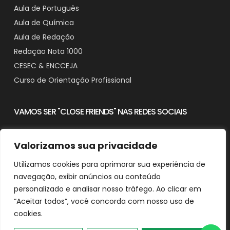
Aula de Português
Aula de Química
Aula de Redação
Redação Nota 1000
CESEC & ENCCEJA
Curso de Orientação Profissional
VAMOS SER "CLOSE FRIENDS" NAS REDES SOCIAIS
Valorizamos sua privacidade
Utilizamos cookies para aprimorar sua experiência de
Contato
navegação, exibir anúncios ou conteúdo
Downloads
personalizado e analisar nosso tráfego. Ao clicar em
“Aceitar todos”, você concorda com nosso uso de
cookies.
© 2025 Aprender em Casa - CNPJ: 29.482.518/0001-90
Desenvolvido e Otimizado por Agência de SEO Michel Ferreira