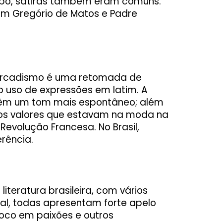
mpo, sátiras também eram comuns.
em Gregório de Matos e Padre
 Arcadismo é uma retomada de
 o uso de expressões em latim. A
s têm um tom mais espontâneo; além
 nos valores que estavam na moda na
Revolução Francesa. No Brasil,
rência.
teratura brasileira, com vários
ral, todas apresentam forte apelo
foco em paixões e outros