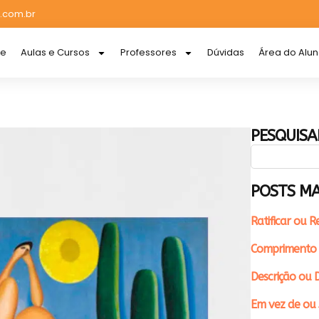
.com.br
re
Aulas e Cursos
Professores
Dúvidas
Área do Alu
PESQUISA
POSTS MA
Ratificar ou R
Comprimento 
Descrição ou D
Em vez de ou 