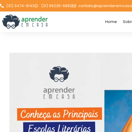
(31) 3474-9143
(31) 99235-6882
contato@aprenderemcasa
Home
Sob