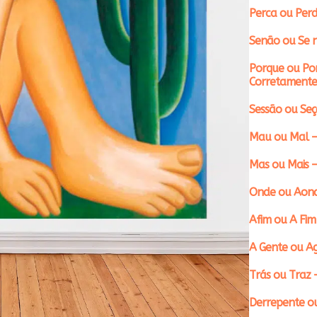
Perca ou Perd
Senão ou Se n
Porque ou Po
Corretamente
Sessão ou Se
Mau ou Mal –
Mas ou Mais 
Onde ou Aond
Afim ou A Fim
A Gente ou A
Trás ou Traz 
Derrepente ou