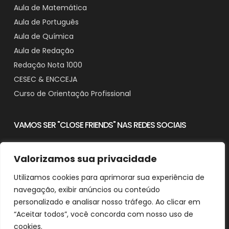
Aula de Matemática
Aula de Português
Aula de Química
Aula de Redação
Redação Nota 1000
CESEC & ENCCEJA
Curso de Orientação Profissional
VAMOS SER "CLOSE FRIENDS" NAS REDES SOCIAIS
Valorizamos sua privacidade
Utilizamos cookies para aprimorar sua experiência de
Contato
navegação, exibir anúncios ou conteúdo
Downloads
personalizado e analisar nosso tráfego. Ao clicar em
“Aceitar todos”, você concorda com nosso uso de
cookies.
© 2025 Aprender em Casa - CNPJ: 29.482.518/0001-90