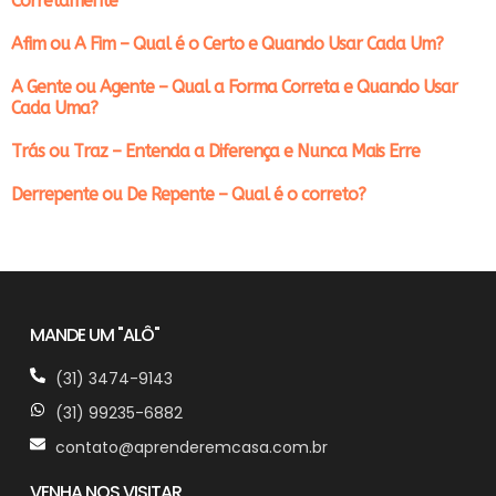
Corretamente
Afim ou A Fim – Qual é o Certo e Quando Usar Cada Um?
A Gente ou Agente – Qual a Forma Correta e Quando Usar
Cada Uma?
Trás ou Traz – Entenda a Diferença e Nunca Mais Erre
Derrepente ou De Repente – Qual é o correto?
MANDE UM "ALÔ"
(31) 3474-9143
(31) 99235-6882
contato@aprenderemcasa.com.br
VENHA NOS VISITAR