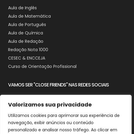
Aula de Inglês
Aula de Matemática
Aula de Português
Aula de Química
Aula de Redação
Redação Nota 1000
CESEC & ENCCEJA
Curso de Orientação Profissional
VAMOS SER "CLOSE FRIENDS" NAS REDES SOCIAIS
Valorizamos sua privacidade
Utilizamos cookies para aprimorar sua experiência de
Contato
navegação, exibir anúncios ou conteúdo
Downloads
personalizado e analisar nosso tráfego. Ao clicar em