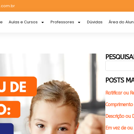
.com.br
re
Aulas e Cursos
Professores
Dúvidas
Área do Alu
PESQUISA
POSTS MA
Ratificar ou R
Comprimento 
Descrição ou D
Em vez de ou 