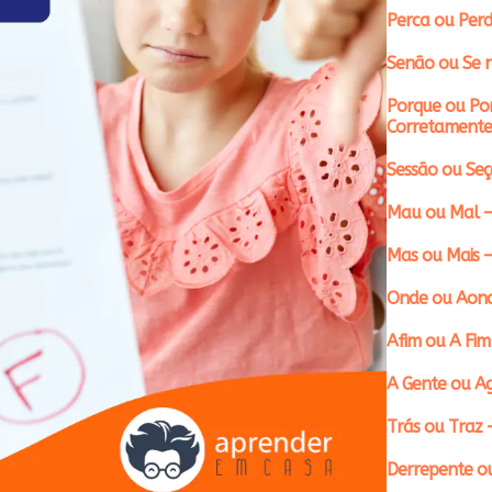
Perca ou Perd
Senão ou Se n
Porque ou Po
Corretamente
Sessão ou Se
Mau ou Mal –
Mas ou Mais 
Onde ou Aond
Afim ou A Fim
A Gente ou A
Trás ou Traz 
Derrepente ou