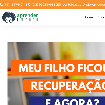
(31) 3474-9143
(31) 99235-6882
contato@aprenderemcasa
Home
Sob