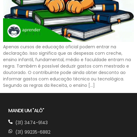
Apenas cursos de educação oficial podem entrar na
declaração. Isso significa que as despesas com creche,
ensino infantil, fundamental, médio e faculdade entram na
regra. Também é possível deduzir gastos com mestrado e
doutorado. O contribuinte pode ainda obter desconto ao
informar gastos com educação técnica ou tecnológica.
Segundo as regras da Receita, o ensino […]
MANDE UM "ALÔ"
(31) 3474-9143
(31) 99235-6882