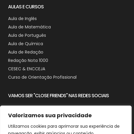
AULAS E CURSOS
Aula de Inglês
Aula de Matemática
Aula de Português
Aula de Química
Aula de Redação
Redação Nota 1000
CESEC & ENCCEJA
Curso de Orientação Profissional
VAMOS SER "CLOSE FRIENDS" NAS REDES SOCIAIS
Valorizamos sua privacidade
Utilizamos cookies para aprimorar sua experiência de
Contato
navegação, exibir anúncios ou conteúdo