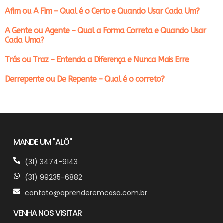
Afim ou A Fim – Qual é o Certo e Quando Usar Cada Um?
A Gente ou Agente – Qual a Forma Correta e Quando Usar
Cada Uma?
Trás ou Traz – Entenda a Diferença e Nunca Mais Erre
Derrepente ou De Repente – Qual é o correto?
MANDE UM "ALÔ"
(31) 3474-9143
(31) 99235-6882
contato@aprenderemcasa.com.br
VENHA NOS VISITAR