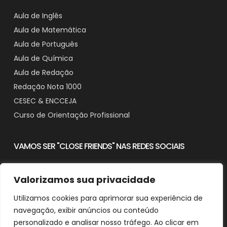
Aula de Inglês
Aula de Matemática
Aula de Português
Aula de Química
Aula de Redação
Redação Nota 1000
CESEC & ENCCEJA
Curso de Orientação Profissional
VAMOS SER "CLOSE FRIENDS" NAS REDES SOCIAIS
Valorizamos sua privacidade
Utilizamos cookies para aprimorar sua experiência de
Contato
navegação, exibir anúncios ou conteúdo
Downloads
personalizado e analisar nosso tráfego. Ao clicar em