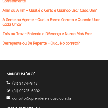
Corretamente
Afim ou A Fim – Qual é o Certo e Quando Usar Cada Um?
A Gente ou Agente – Qual a Forma Correta e Quando Usar
Cada Uma?
Trás ou Traz – Entenda a Diferença e Nunca Mais Erre
Derrepente ou De Repente – Qual é o correto?
MANDE UM "ALÔ"
(31) 3474-9143
(31) 99235-6882
contato@aprenderemcasa.com.br