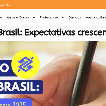
.com.br
re
Aulas e Cursos
Professores
Dúvidas
Área do Alu
rasil: Expectativas cresc