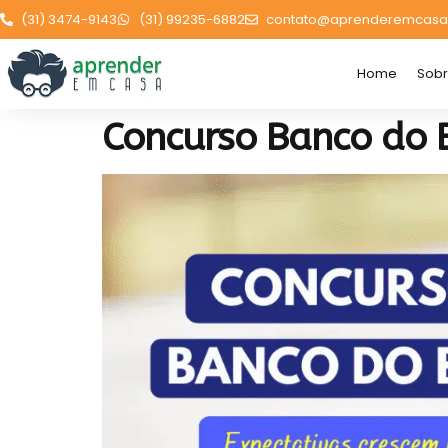
(31) 3474-9143
(31) 99235-6882
contato@aprenderemcasa
Home
Sob
Concurso Banco do B