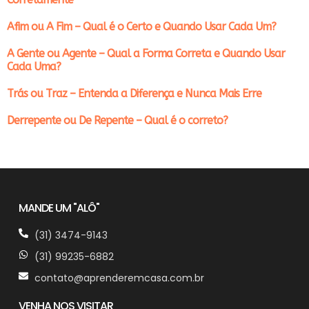
Afim ou A Fim – Qual é o Certo e Quando Usar Cada Um?
A Gente ou Agente – Qual a Forma Correta e Quando Usar
Cada Uma?
Trás ou Traz – Entenda a Diferença e Nunca Mais Erre
Derrepente ou De Repente – Qual é o correto?
MANDE UM "ALÔ"
(31) 3474-9143
(31) 99235-6882
contato@aprenderemcasa.com.br
VENHA NOS VISITAR