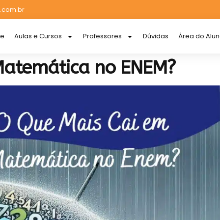
.com.br
re
Aulas e Cursos
Professores
Dúvidas
Área do Alu
Matemática no ENEM?