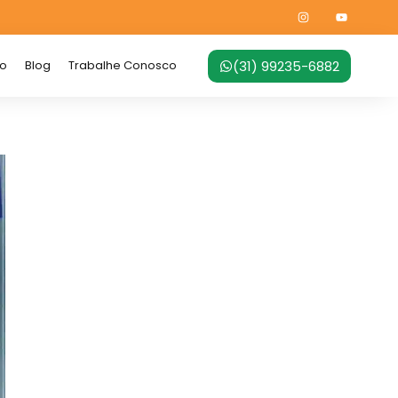
(31) 99235-6882
no
Blog
Trabalhe Conosco