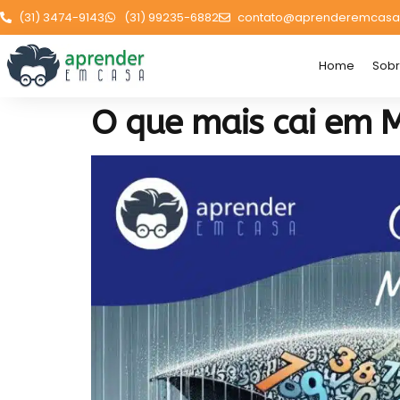
(31) 3474-9143
(31) 99235-6882
contato@aprenderemcasa
Home
Sob
O que mais cai em 