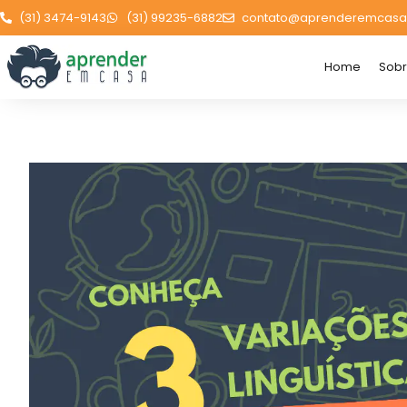
(31) 3474-9143
(31) 99235-6882
contato@aprenderemcasa
Home
Sob