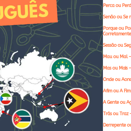
Perca ou Perd
Senão ou Se n
Porque ou Po
Corretamente
Sessão ou Se
Mau ou Mal –
Mas ou Mais 
Onde ou Aond
Afim ou A Fim
A Gente ou A
Trás ou Traz 
Derrepente ou