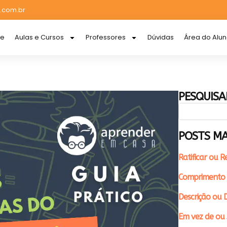
.com.br
re
Aulas e Cursos
Professores
Dúvidas
Área do Alu
PESQUISA
POSTS MA
Ratificar ou R
Comprimento 
Descrição ou D
Em vez de ou 