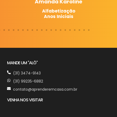
Amanda Karoline
A
Alfabetização
Alf
Anos Iniciais
An
MANDE UM "ALÔ"
(31) 3474-9143
(31) 99235-6882
contato@aprenderemcasa.com.br
VENHA NOS VISITAR