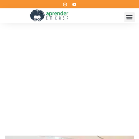
Hillary Janaína
Home
Professores
Hillary Janaína