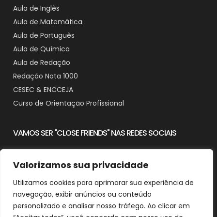
Aula de Inglês
Aula de Matemática
Aula de Português
Aula de Química
Aula de Redação
Redação Nota 1000
CESEC & ENCCEJA
Curso de Orientação Profissional
VAMOS SER "CLOSE FRIENDS" NAS REDES SOCIAIS
Valorizamos sua privacidade
Utilizamos cookies para aprimorar sua experiência de
Contato
navegação, exibir anúncios ou conteúdo
Downloads
personalizado e analisar nosso tráfego. Ao clicar em