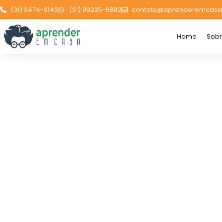
(31) 3474-9143
(31) 99235-6882
contato@aprenderemcasa
Home
Sob
Vítor Amaral
Home
Professores
Vítor Amaral