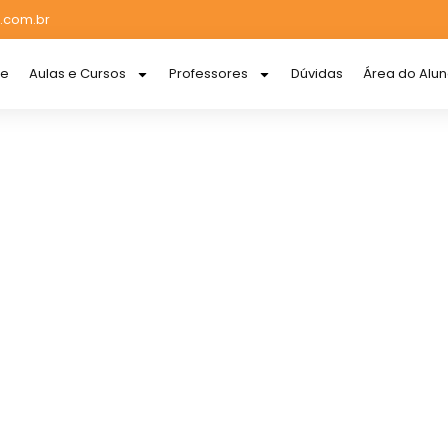
.com.br
re
Aulas e Cursos
Professores
Dúvidas
Área do Alu