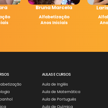
una Marcela
Larissa Fraga
lfabetização
Alfabetização
nos Iniciais
Anos Iniciais
URSOS
AULAS E CURSOS
fabetização
Aula de Inglês
ologia
Aula de Matemática
spanhol
Aula de Português
sica
Aula de Química