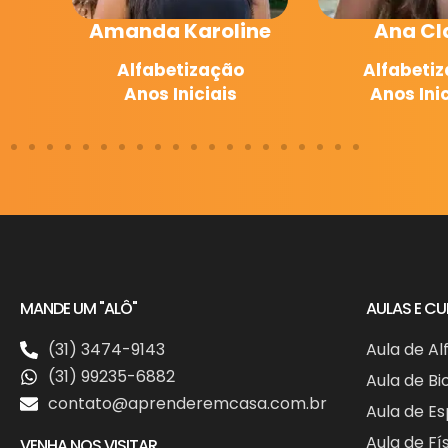
Karoline
Ana Clara
Br
tização
Alfabetização
A
niciais
Anos Iniciais
A
MANDE UM "ALÔ"
AULAS E C
(31) 3474-9143
Aula de Al
(31) 99235-6882
Aula de Bi
contato@aprenderemcasa.com.br
Aula de E
Aula de Fí
VENHA NOS VISITAR