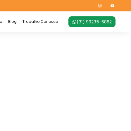
(31) 99235-6882
no
Blog
Trabalhe Conosco