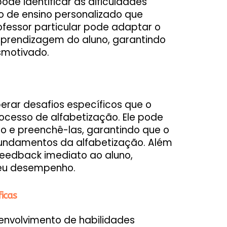
de identificar as dificuldades
o de ensino personalizado que
ofessor particular pode adaptar o
aprendizagem do aluno, garantindo
smotivado.
perar desafios específicos que o
ocesso de alfabetização. Ele pode
no e preenchê-las, garantindo que o
undamentos da alfabetização. Além
 feedback imediato ao aluno,
 seu desempenho.
icas
senvolvimento de habilidades