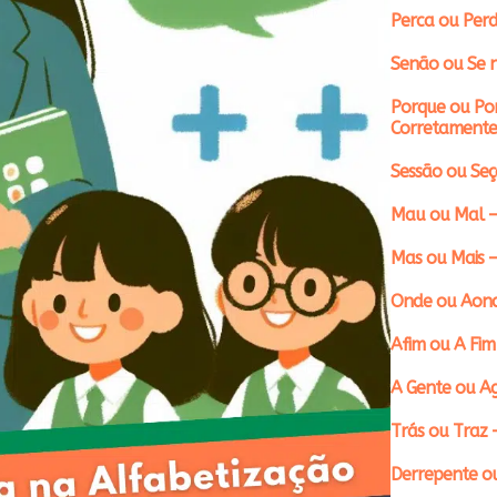
Perca ou Perd
Senão ou Se n
Porque ou Po
Corretamente
Sessão ou Se
Mau ou Mal –
Mas ou Mais 
Onde ou Aond
Afim ou A Fim
A Gente ou A
Trás ou Traz 
Derrepente ou