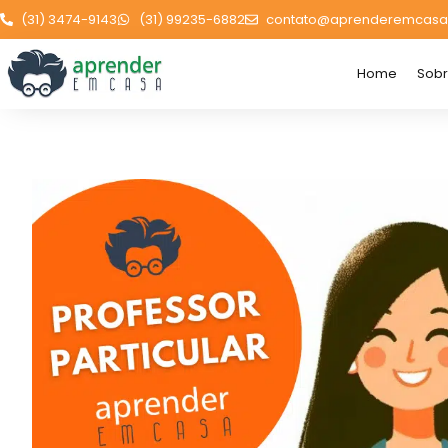
(31) 3474-9143
(31) 99235-6882
contato@aprenderemcasa
Home
Sob