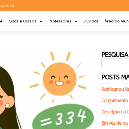
.com.br
re
Aulas e Cursos
Professores
Dúvidas
Área do Alu
PESQUISA
POSTS MA
Ratificar ou R
Comprimento 
Descrição ou D
Em vez de ou 