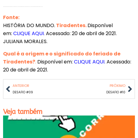
Tiradentes é, sem dúvidas, um dos maiores símbolos da resistência no nosso país. E sua memória continua viva, lembrando a todos nós que lutar por justiça, liberdade e dignidade sempre vale a pena.
Fonte:
HISTÓRIA DO MUNDO.
Tiradentes.
Disponível
em:
CLIQUE AQUI
.
Acessado: 20 de abril de 2021.
JULIANA MORALES.
Qual é a origem e o significado do feriado de
Tiradentes?
.
Disponível em:
CLIQUE AQUI
.
Acessado:
20 de abril de 2021.
ANTERIOR
PRÓXIMO
DESAFIO #09
DESAFIO #10
Veja também