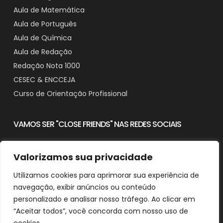
Aula de Matemática
Aula de Português
Aula de Química
Aula de Redação
Redação Nota 1000
CESEC & ENCCEJA
Curso de Orientação Profissional
VAMOS SER "CLOSE FRIENDS" NAS REDES SOCIAIS
Valorizamos sua privacidade
Utilizamos cookies para aprimorar sua experiência de
Contato
navegação, exibir anúncios ou conteúdo
Downloads
personalizado e analisar nosso tráfego. Ao clicar em
“Aceitar todos”, você concorda com nosso uso de