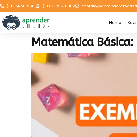
(31) 3474-9143
(31) 99235-6882
contato@aprenderemcasa
Home
Sob
Matemática Básica: