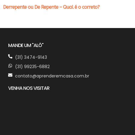
Derrepente ou De Repente – Qual é o correto?
MANDE UM "ALÔ"
(31) 3474-9143
(31) 99235-6882
contato@aprenderemcasa.com.br
VENHA NOS VISITAR