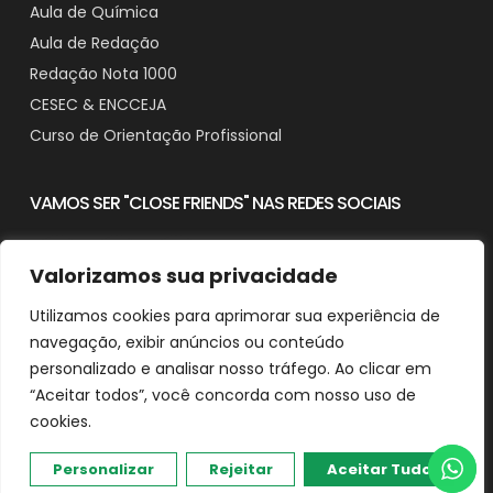
Aula de Química
Aula de Redação
Redação Nota 1000
CESEC & ENCCEJA
Curso de Orientação Profissional
VAMOS SER "CLOSE FRIENDS" NAS REDES SOCIAIS
Valorizamos sua privacidade
Utilizamos cookies para aprimorar sua experiência de
Contato
navegação, exibir anúncios ou conteúdo
Downloads
personalizado e analisar nosso tráfego. Ao clicar em
“Aceitar todos”, você concorda com nosso uso de
cookies.
© 2025 Aprender em Casa - CNPJ: 29.482.518/0001-90
Desenvolvido e Otimizado por Agência de SEO Michel Ferreira
Personalizar
Rejeitar
Aceitar Tudo
Política de Privacidade