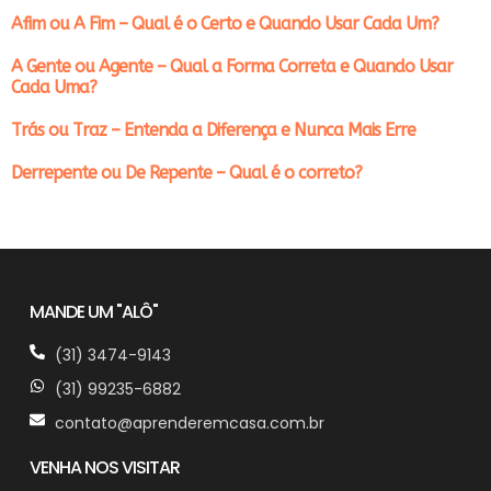
Afim ou A Fim – Qual é o Certo e Quando Usar Cada Um?
A Gente ou Agente – Qual a Forma Correta e Quando Usar
Cada Uma?
Trás ou Traz – Entenda a Diferença e Nunca Mais Erre
Derrepente ou De Repente – Qual é o correto?
MANDE UM "ALÔ"
(31) 3474-9143
(31) 99235-6882
contato@aprenderemcasa.com.br
VENHA NOS VISITAR