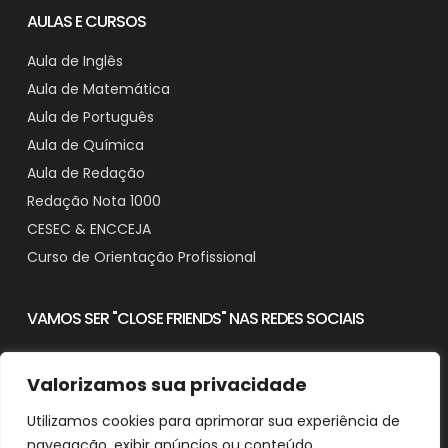
AULAS E CURSOS
Aula de Inglês
Aula de Matemática
Aula de Português
Aula de Química
Aula de Redação
Redação Nota 1000
CESEC & ENCCEJA
Curso de Orientação Profissional
VAMOS SER "CLOSE FRIENDS" NAS REDES SOCIAIS
Valorizamos sua privacidade
Utilizamos cookies para aprimorar sua experiência de
Contato
navegação, exibir anúncios ou conteúdo