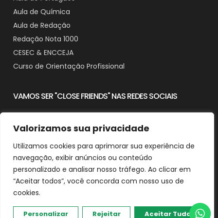
Aula de Química
Aula de Redação
Redação Nota 1000
CESEC & ENCCEJA
Curso de Orientação Profissional
VAMOS SER "CLOSE FRIENDS" NAS REDES SOCIAIS
Valorizamos sua privacidade
Utilizamos cookies para aprimorar sua experiência de
Contato
navegação, exibir anúncios ou conteúdo
Downloads
personalizado e analisar nosso tráfego. Ao clicar em
“Aceitar todos”, você concorda com nosso uso de
cookies.
© 2025 Aprender em Casa - CNPJ: 29.482.518/0001-90
Desenvolvido e Otimizado por Agência de SEO Michel Ferreira
Personalizar
Rejeitar
Aceitar Tudo
Política de Privacidade