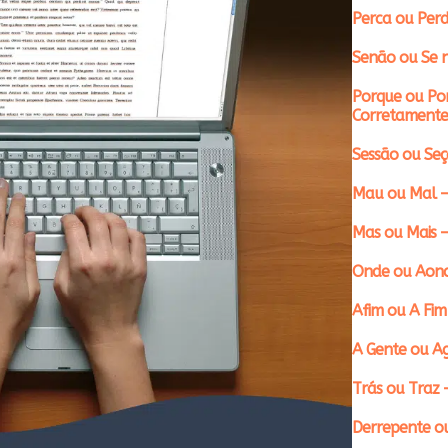
Perca ou Perd
Senão ou Se n
Porque ou Po
Corretamente
Sessão ou Se
Mau ou Mal –
Mas ou Mais 
Onde ou Aond
Afim ou A Fim
A Gente ou A
Trás ou Traz 
Derrepente ou