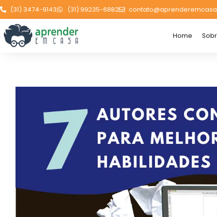
(31) 3474-9143
(31) 99235-6882
contato@aprenderemcasa
Home
Sob