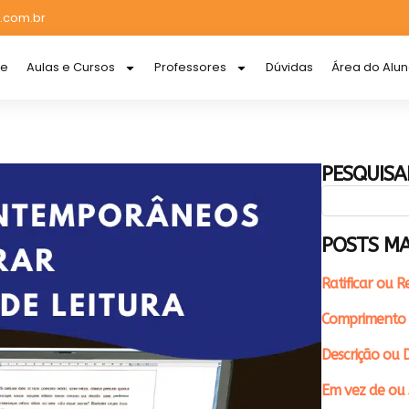
.com.br
re
Aulas e Cursos
Professores
Dúvidas
Área do Alu
PESQUISA
POSTS MA
Ratificar ou R
Comprimento 
Descrição ou D
Em vez de ou 