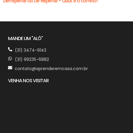
Derrepente ou De Repente – Qual é o correto?
MANDE UM "ALÔ"
(31) 3474-9143
(31) 99235-6882
contato@aprenderemcasa.com.br
VENHA NOS VISITAR