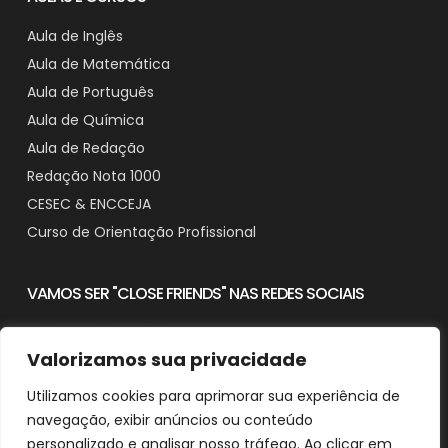
Aula de Inglês
Aula de Matemática
Aula de Português
Aula de Química
Aula de Redação
Redação Nota 1000
CESEC & ENCCEJA
Curso de Orientação Profissional
VAMOS SER "CLOSE FRIENDS" NAS REDES SOCIAIS
Valorizamos sua privacidade
Utilizamos cookies para aprimorar sua experiência de
Contato
navegação, exibir anúncios ou conteúdo
Downloads
personalizado e analisar nosso tráfego. Ao clicar em